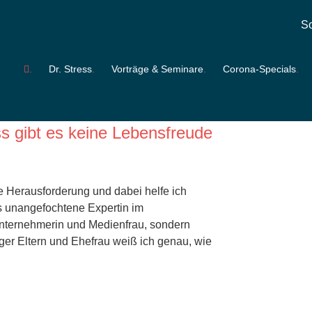
So
honert-Hirz
Dr. Stress
Vorträge & Seminare
Corona-Specials
chen ihn für alles, was Sie
s gibt es keine Lebensfreude
te Herausforderung und dabei helfe ich
s unangefochtene Expertin im
Unternehmerin und Medienfrau, sondern
iger Eltern und Ehefrau weiß ich genau, wie