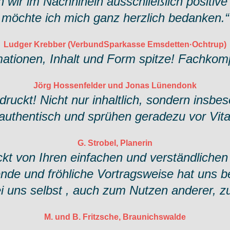
wir im Nachhinein ausschließlich positiv
möchte ich mich ganz herzlich bedanken.“
Ludger Krebber (VerbundSparkasse Emsdetten·Ochtrup)
omationen, Inhalt und Form spitze! Fachko
Jörg Hossenfelder und Jonas Lünendonk
ndruckt! Nicht nur inhaltlich, sondern insbe
authentisch und sprühen geradezu vor Vital
G. Strobel, Planerin
uckt von Ihren einfachen und verständlich
ende und fröhliche Vortragsweise hat uns b
bei uns selbst , auch zum Nutzen anderer, z
M. und B. Fritzsche, Braunichswalde