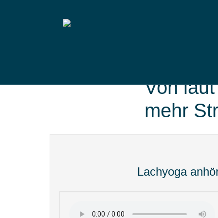
Von laut
mehr St
Lachyoga anhö