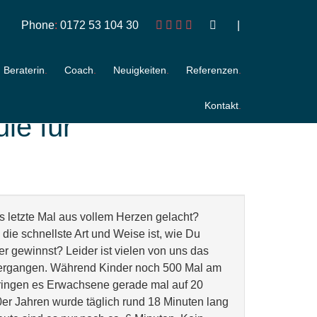
Phone
:
0172 53 104 30
Beraterin
Coach
Neuigkeiten
Referenzen
Kontakt
le für
s letzte Mal aus vollem Herzen gelacht?
ie schnellste Art und Weise ist, wie Du
r gewinnst? Leider ist vielen von uns das
 vergangen. Während Kinder noch 500 Mal am
bringen es Erwachsene gerade mal auf 20
0er Jahren wurde täglich rund 18 Minuten lang