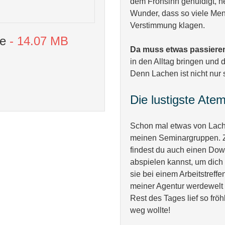
dem Frohsinn gehuldigt, he
Wunder, dass so viele Me
Verstimmung klagen.
e
-
14.07 MB
Da muss etwas passiere
in den Alltag bringen und
Denn Lachen ist nicht nur 
Die lustigste Ate
Schon mal etwas von Lach
meinen Seminargruppen. Z
findest du auch einen Do
abspielen kannst, um dich 
sie bei einem Arbeitstreffe
meiner Agentur werdewelt
Rest des Tages lief so fröh
weg wollte!