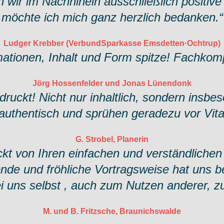
wir im Nachhinein ausschließlich positiv
möchte ich mich ganz herzlich bedanken.“
Ludger Krebber (VerbundSparkasse Emsdetten·Ochtrup)
omationen, Inhalt und Form spitze! Fachko
Jörg Hossenfelder und Jonas Lünendonk
ndruckt! Nicht nur inhaltlich, sondern insbe
authentisch und sprühen geradezu vor Vital
G. Strobel, Planerin
uckt von Ihren einfachen und verständlich
ende und fröhliche Vortragsweise hat uns b
bei uns selbst , auch zum Nutzen anderer, z
M. und B. Fritzsche, Braunichswalde