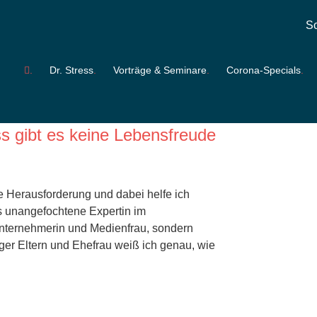
So
honert-Hirz
Dr. Stress
Vorträge & Seminare
Corona-Specials
chen ihn für alles, was Sie
s gibt es keine Lebensfreude
te Herausforderung und dabei helfe ich
s unangefochtene Expertin im
Unternehmerin und Medienfrau, sondern
iger Eltern und Ehefrau weiß ich genau, wie